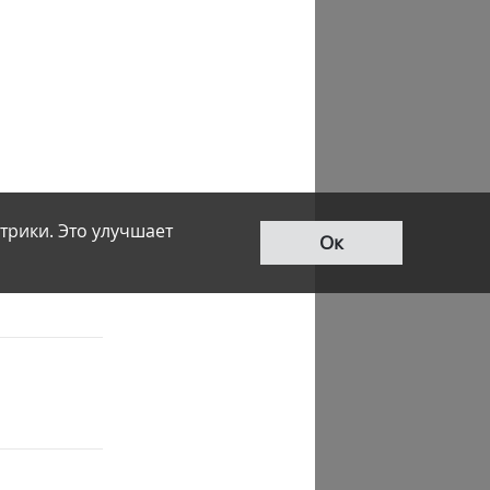
трики. Это улучшает
Ок