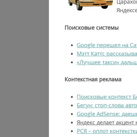
Царахо
Яндексе
Поисковые системы
Google перешел на Caf
Мэтт Каттс рассказыв
«Лучшее такси» дальш
Контекстная реклама
Поисковые контекст 
Бегун: стоп-слова ав
Google AdSense: даешь
Яндекс делает акцент
РСЯ – оплот контекстк