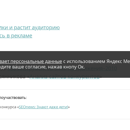
ылки и растит аудиторию
ись в рекламе
вает персональные данные
с использованием Яндекс Ме
дите ваше согласие, нажав кнопу Ок.
ова
100 инструментов SMM-продвижения–2010
сянникова «
Анализ сайтов конкурентов
»
 поучаствовать
:
 конкурса «
SEOnews: Знают даже дети!
»