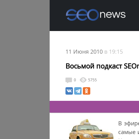
11 Июня 2010
в 19:15
Восьмой подкаст SEO
0
5755
В эфир
самые 