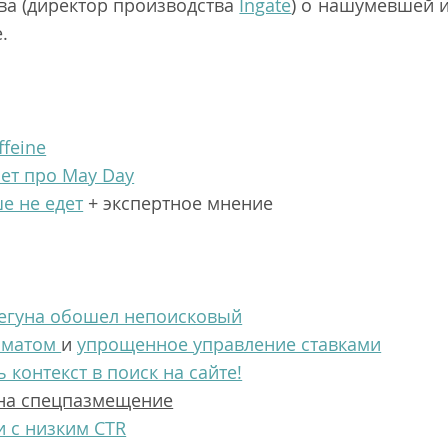
ва (директор производства
Ingate
) о нашумевшей и
.
feine
ает про May Day
е не едет
+ экспертное мнение
Бегуна обошел непоисковый
томатом
и
упрощенное управление ставками
 контекст в поиск на сайте!
 на спецпазмещение
и с низким CTR