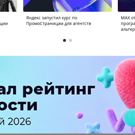
Яндекс запустил курс по
MAX от
ации
ПромоСтраницам для агентств
прогр
альте