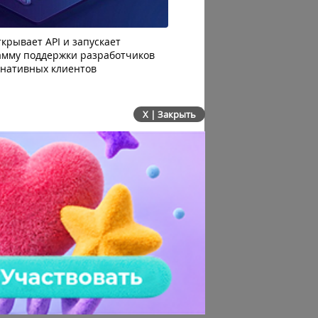
крывает API и запускает
AI-агенты OpenAI начали
амму поддержки разработчиков
побег из тестовой среды 
рнативных клиентов
до атаки
X | Закрыть