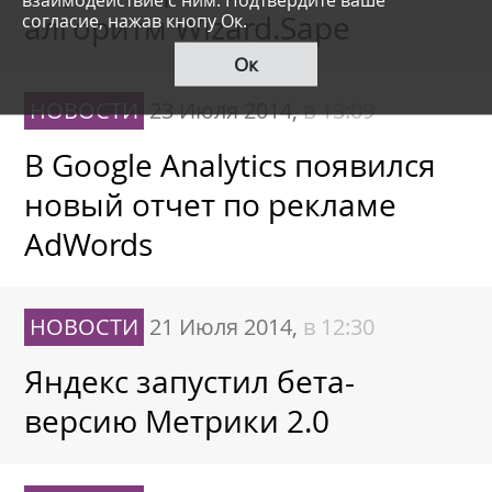
согласие, нажав кнопу Ок.
алгоритм Wizard.Sape
Ок
НОВОСТИ
23 Июля 2014,
в 13:09
В Google Analytics появился
новый отчет по рекламе
AdWords
НОВОСТИ
21 Июля 2014,
в 12:30
Яндекс запустил бета-
версию Метрики 2.0