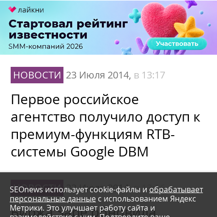
НОВОСТИ
23 Июля 2014,
в 13:17
Первое российское
агентство получило доступ к
премиум-функциям RTB-
системы Google DBM
НОВОСТИ
23 Июля 2014,
в 13:16
SEOnews использует cookie-файлы и
обрабатывает
персональные данные
с использованием Яндекс
Метрики. Это улучшает работу сайта и
Биржа Sape обновила
взаимодействие с ним. Подтвердите ваше