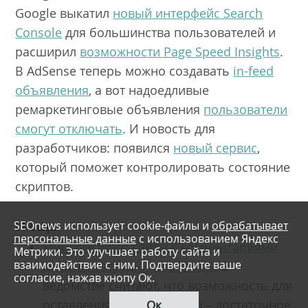
Google выкатил
новый интерфейс Search
Console
для большинства пользователей и
расширил
возможности Page Speed Insights
.
В AdSense теперь можно создавать
in-feed
объявления
, а вот надоедливые
ремаркетинговые объявления
пользователи
смогут отключать
. И новость для
разработчиков: появился
новый сервис
,
который поможет контролировать состояние
скриптов.
И еще
SEOnews использует cookie-файлы и
обрабатывает
персональные данные
с использованием Яндекс
Минкомсвязи: сайты с комментариями
Метрики. Это улучшает работу сайта и
взаимодействие с ним. Подтвердите ваше
должны сотрудничать с ФСБ
. В
согласие, нажав кнопу Ок.
ведомстве считают, что возможность для
Ок
оставления комментариев – достаточное