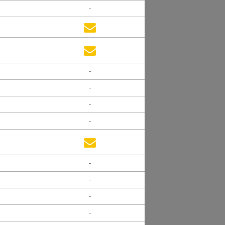
-
-
-
-
-
-
-
-
-