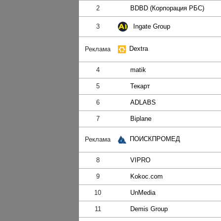
2
BDBD (Корпорация РБС)
Ingate Group
3
Dextra
Реклама
4
matik
5
Текарт
6
ADLABS
7
Biplane
ПОИСКПРОМЕД
Реклама
8
VIPRO
9
Kokoc.com
10
UnMedia
11
Demis Group