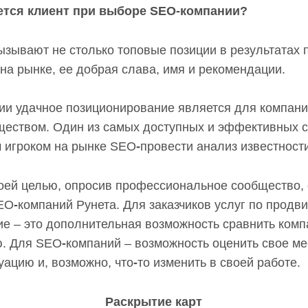
ется клиент при выборе SEO-компании?
ызывают не столько топовые позиции в результатах п
на рынке, ее добрая слава, имя и рекомендации.
ии удачное позиционирование является для компан
еством. Один из самых доступных и эффективных с
 игроком на рынке SEO
-
провести анализ известност
оей целью, опросив профессиональное сообщество,
SEO
-
компаний Рунета. Для заказчиков услуг по продв
е – это дополнительная возможность сравнить комп
. Для SEO
-
компаний – возможность оценить свое ме
уацию и, возможно, что
-
то изменить в своей работе.
Раскрытие карт