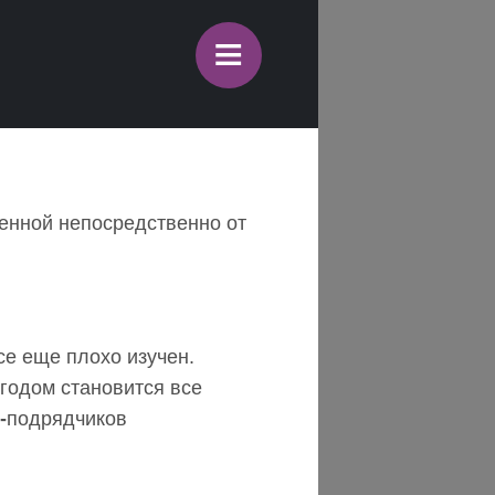
≡
ченной непосредственно от
се еще плохо изучен.
 годом становится все
O
-
подрядчиков