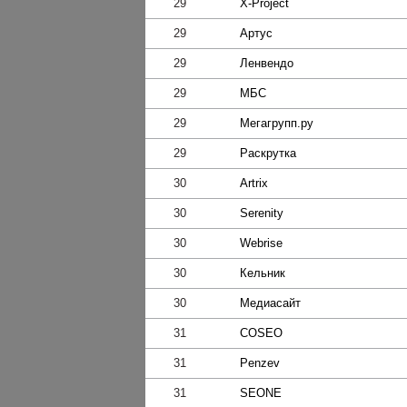
29
X-Project
29
Артус
29
Ленвендо
29
МБС
29
Мегагрупп.ру
29
Раскрутка
30
Artrix
30
Serenity
30
Webrise
30
Кельник
30
Медиасайт
31
COSEO
31
Penzev
31
SEONE