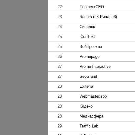
22
ПерфектСЕО
23
Racurs (ГК Риалвеб)
24
Синилок
25
iConText
25
ВебПроекты
26
Promopage
27
Promo Interactive
27
SeoGrand
28
Exiterra
28
Webmaster.spb
28
Кодеко
28
Медиасфера
29
Traffic Lab