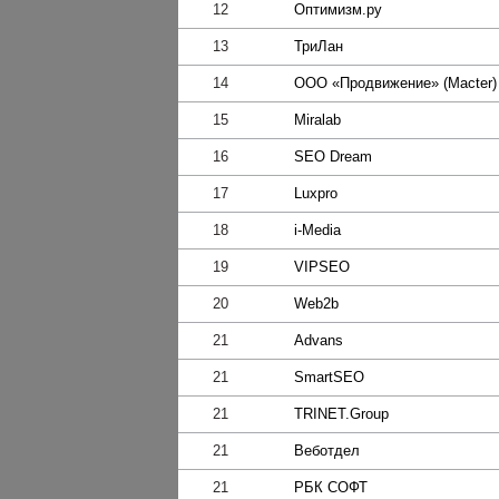
12
Оптимизм.ру
13
ТриЛан
14
ООО «Продвижение» (Macter)
15
Miralab
16
SEO Dream
17
Luxpro
18
i-Media
19
VIPSEO
20
Web2b
21
Advans
21
SmartSEO
21
TRINET.Group
21
Веботдел
21
РБК СОФТ