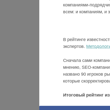
компаниями-подрядчик
всем: и компаниям, и 
В рейтинге известнос
экспертов.
Методолог
Сначала сами компани
мнению, SEO-компаний
названо 90 игроков р
которые скорректирова
Итоговый рейтинг из