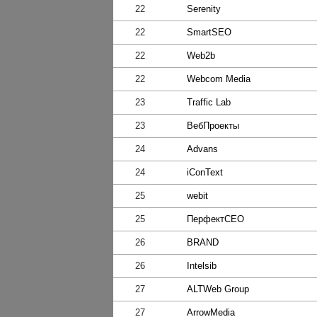
22
Serenity
22
SmartSEO
22
Web2b
22
Webcom Media
23
Traffic Lab
23
ВебПроекты
24
Advans
24
iConText
25
webit
25
ПерфектСЕО
26
BRАND
26
Intelsib
27
ALTWeb Group
27
ArrowMedia