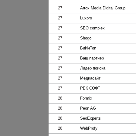
27
Artox Media Digital Group
27
Luxpro
27
SEO complex
27
Shogo
27
БиИнТоп
27
Ваш пaртнер
27
Лидер поиска
27
Медиасайт
27
РБК СОФТ
28
Formix
28
Peon AG
28
SeoExperts
28
WebProfy