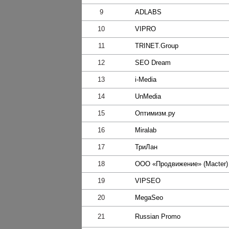
9
ADLABS
10
VIPRO
11
TRINET.Group
12
SEO Dream
13
i-Media
14
UnMedia
15
Оптимизм.ру
16
Miralab
17
ТриЛан
18
ООО «Продвижение» (Macter)
19
VIPSEO
20
MegaSeo
21
Russian Promo