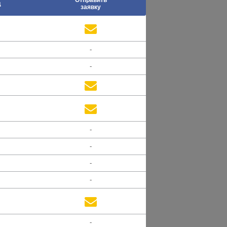
д
заявку
-
-
-
-
-
-
-