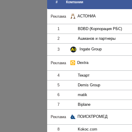
#
Компании
АСТОНИА
Реклама
1
BDBD (Корпорация РБС)
2
Ашманов и партнеры
Ingate Group
3
Dextra
Реклама
4
Текарт
5
Demis Group
6
matik
7
Biplane
ПОИСКПРОМЕД
Реклама
8
Kokoc.com