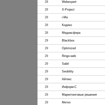
28
Webexpert
28
X-Project
28
i-Ma
28
Кодеко
28
Медиасфера
29
Blackbox
29
Optimized
29
Ringo-web
29
Sabit
29
Seobility
29
Айтекс
29
Информ-С
29
Мaркетинговые решения
29
Метко