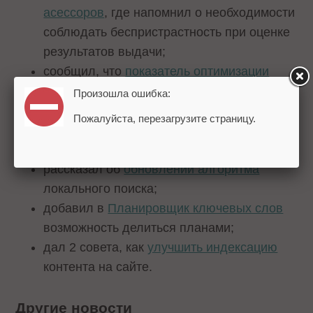
асессоров
, где напомнил о необходимости
соблюдать беспристрастность при оценке
результатов выдачи;
сообщил, что
показатель оптимизации
Google Ads
стал доступен для кампаний
Произошла ошибка:
КМС;
Пожалуйста, перезагрузите страницу.
позволил читать сообщения, не покидая
отчетов в
Google Search Console
;
рассказал об
обновлении алгоритма
локального поиска;
добавил в
Планировщик ключевых слов
возможность делиться планами;
дал 2 совета, как
улучшить индексацию
контента на сайте.
Другие новости