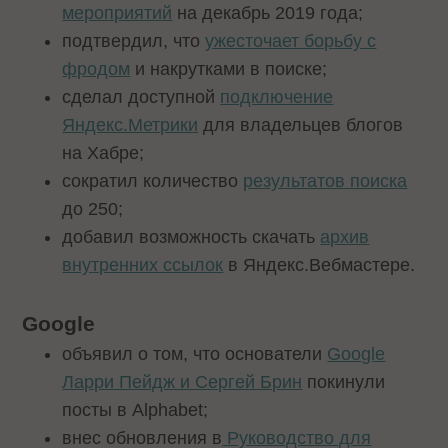
мероприятий
на декабрь 2019 года;
подтвердил, что
ужесточает борьбу с
фродом
и накрутками в поиске;
сделал доступной
подключение
Яндекс.Метрики
для владельцев блогов
на Хабре;
сократил количество
результатов поиска
до 250;
добавил возможность скачать
архив
внутренних ссылок
в Яндекс.Вебмастере.
Google
объявил о том, что основатели
Google
Ларри Пейдж и Сергей Брин
покинули
посты в Alphabet;
внес обновления в
Руководство для