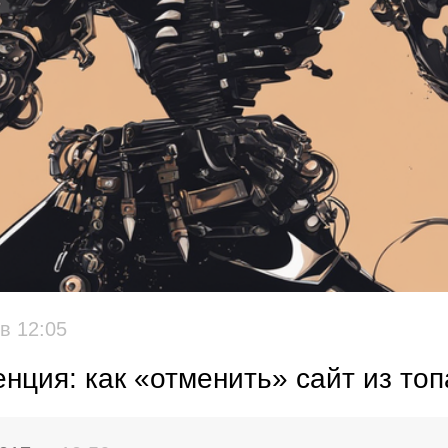
,
в 12:05
енция: как «отменить» сайт из то