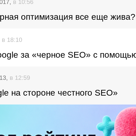
2017,
в 10:56
ерная оптимизация все еще жива?
,
в 18:10
oogle за «черное SEO» с помощь
013,
в 12:59
le на стороне честного SEO»