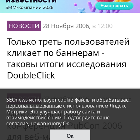
НОВОСТИ
28 Ноября 2006,
в 12:00
Только треть пользователей
кликает по баннерам -
таковы итоги исследования
DoubleClick
НОВОСТИ
27 Ноября 2006,
в 12:00
SEOnews использует cookie-файлы и
обрабатывает
персональные данные
с использованием Яндекс
Метрики. Это улучшает работу сайта и
Международная
взаимодействие с ним. Подтвердите ваше
согласие, нажав кнопу Ок.
конференция PubCon 2006
для веб-мастеров
Ок